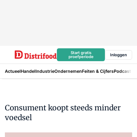
Start gratis
Inloggen
proefperiode
Actueel
Handel
Industrie
Ondernemen
Feiten & Cijfers
Podcast
Consument koopt steeds minder
voedsel