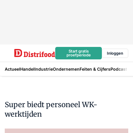
Start gratis
Inloggen
proefperiode
Actueel
Handel
Industrie
Ondernemen
Feiten & Cijfers
Podcast
Super biedt personeel WK-
werktijden