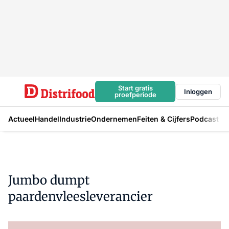
Start gratis
Inloggen
proefperiode
Actueel
Handel
Industrie
Ondernemen
Feiten & Cijfers
Podcast
Jumbo dumpt
paardenvleesleverancier