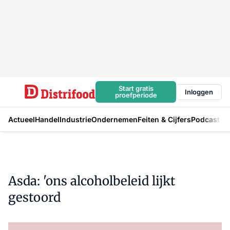
Start gratis
Inloggen
proefperiode
Actueel
Handel
Industrie
Ondernemen
Feiten & Cijfers
Podcast
Asda: 'ons alcoholbeleid lijkt
gestoord