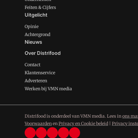
Feiten & Cijfers
Uitgelicht
Opinie
Achtergrond
Nieuws
Over Distrifood
Contact
Klantenservice
Adverteren
Werken bij VMN media
Distrifood is onderdeel van VMN media. Lees in
ons man
Voorwaarden
en
Privacy en Cookie beleid
|
Privacy inst