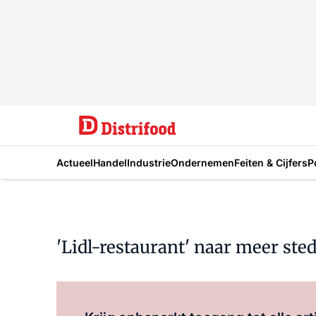
Actueel
Handel
Industrie
Ondernemen
Feiten & Cijfers
P
'Lidl-restaurant' naar meer ste