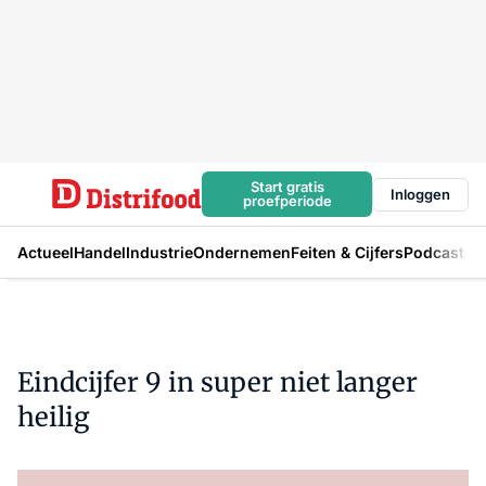
Start gratis
Inloggen
proefperiode
Actueel
Handel
Industrie
Ondernemen
Feiten & Cijfers
Podcast
Eindcijfer 9 in super niet langer
heilig