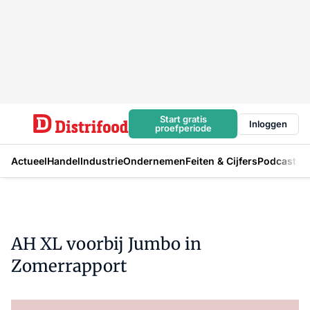
Start gratis
Inloggen
proefperiode
Actueel
Handel
Industrie
Ondernemen
Feiten & Cijfers
Podcast
AH XL voorbij Jumbo in
Zomerrapport