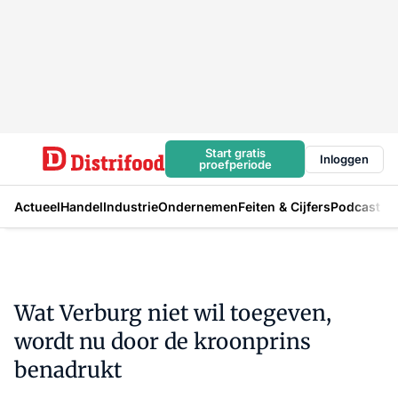
Start gratis
Inloggen
proefperiode
Actueel
Handel
Industrie
Ondernemen
Feiten & Cijfers
Podcast
Wat Verburg niet wil toegeven,
wordt nu door de kroonprins
benadrukt