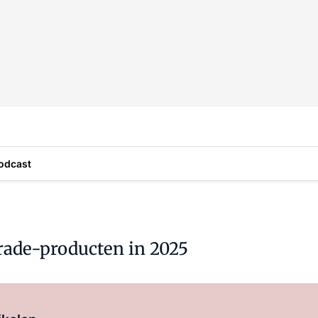
odcast
rade-producten in 2025
Log in
om dit artikel te lezen.