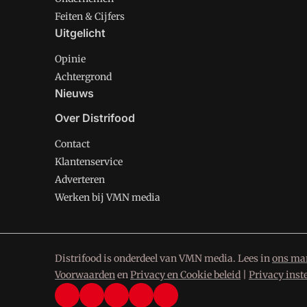
Feiten & Cijfers
Uitgelicht
Opinie
Achtergrond
Nieuws
Over Distrifood
Contact
Klantenservice
Adverteren
Werken bij VMN media
Distrifood is onderdeel van VMN media. Lees in
ons man
Voorwaarden
en
Privacy en Cookie beleid
|
Privacy inst