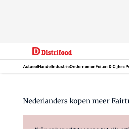
Actueel
Handel
Industrie
Ondernemen
Feiten & Cijfers
P
Nederlanders kopen meer Fairt