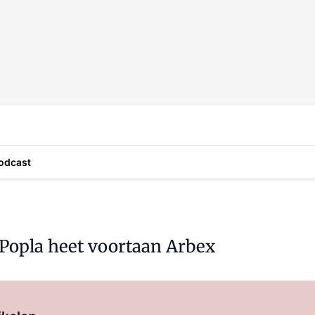
odcast
 Popla heet voortaan Arbex
Log in
om dit artikel te lezen.