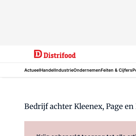
Actueel
Handel
Industrie
Ondernemen
Feiten & Cijfers
P
Bedrijf achter Kleenex, Page en