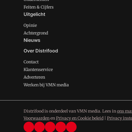
Feiten & Cijfers
Uitgelicht
Opinie
Achtergrond
Nieuws
Over Distrifood
Contact
Klantenservice
Adverteren
Werken bij VMN media
Distrifood is onderdeel van VMN media. Lees in
ons man
Voorwaarden
en
Privacy en Cookie beleid
|
Privacy inst