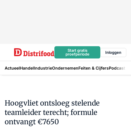
Start gratis
Inloggen
proefperiode
Actueel
Handel
Industrie
Ondernemen
Feiten & Cijfers
Podcast
Hoogvliet ontsloeg stelende
teamleider terecht; formule
ontvangt €7650