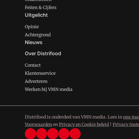
Feiten & Cijfers
Uitgelicht
Opinie
Achtergrond
Nieuws
Over Distrifood
Contact
Klantenservice
Adverteren
Werken bij VMN media
Distrifood is onderdeel van VMN media. Lees in
ons man
Voorwaarden
en
Privacy en Cookie beleid
|
Privacy inst