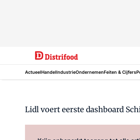
Actueel
Handel
Industrie
Ondernemen
Feiten & Cijfers
P
Lidl voert eerste dashboard Schi