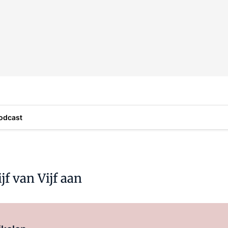
odcast
jf van Vijf aan
Log in
om dit artikel te lezen.