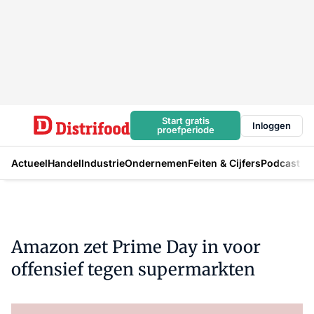
Start gratis
Inloggen
proefperiode
Actueel
Handel
Industrie
Ondernemen
Feiten & Cijfers
Podcast
Amazon zet Prime Day in voor
offensief tegen supermarkten