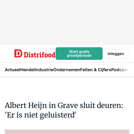
Start gratis
Inloggen
proefperiode
Actueel
Handel
Industrie
Ondernemen
Feiten & Cijfers
Podcast
Albert Heijn in Grave sluit deuren:
'Er is niet geluisterd'