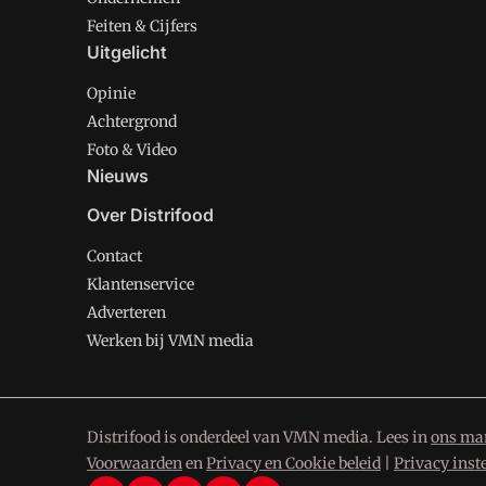
Feiten & Cijfers
Uitgelicht
Opinie
Achtergrond
Foto & Video
Nieuws
Over Distrifood
Contact
Klantenservice
Adverteren
Werken bij VMN media
Distrifood is onderdeel van VMN media. Lees in
ons man
Voorwaarden
en
Privacy en Cookie beleid
|
Privacy inst