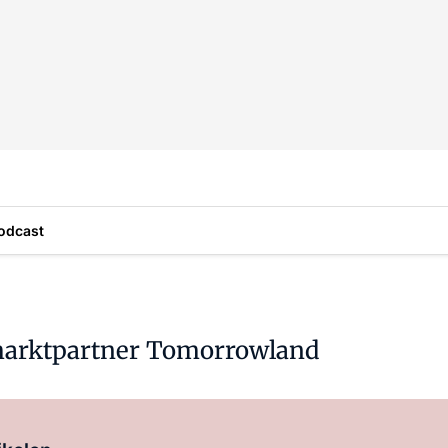
odcast
ermarktpartner Tomorrowland
Log in
om dit artikel te lezen.