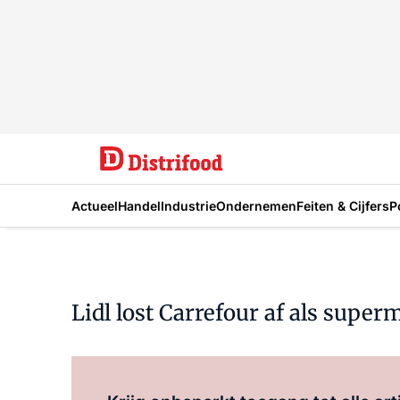
Actueel
Handel
Industrie
Ondernemen
Feiten & Cijfers
P
Lidl lost Carrefour af als sup