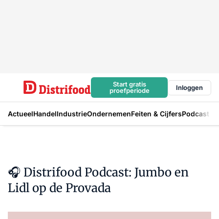
Start gratis
Inloggen
proefperiode
Actueel
Handel
Industrie
Ondernemen
Feiten & Cijfers
Podcast
🎧 Distrifood Podcast: Jumbo en
Lidl op de Provada