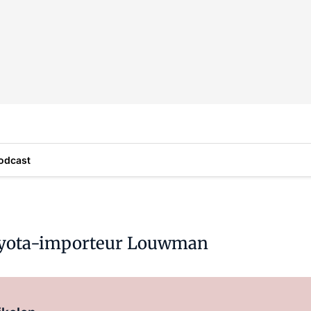
odcast
Toyota-importeur Louwman
Log in
om dit artikel te lezen.