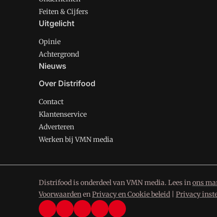
Feiten & Cijfers
Uitgelicht
Opinie
Achtergrond
Nieuws
Over Distrifood
Contact
Klantenservice
Adverteren
Werken bij VMN media
Distrifood is onderdeel van VMN media. Lees in
ons man
Voorwaarden
en
Privacy en Cookie beleid
|
Privacy inst