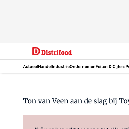
Actueel
Handel
Industrie
Ondernemen
Feiten & Cijfers
P
Ton van Veen aan de slag bij 