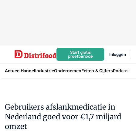
Start gratis
Inloggen
proefperiode
Actueel
Handel
Industrie
Ondernemen
Feiten & Cijfers
Podcast
Gebruikers afslankmedicatie in
Nederland goed voor €1,7 miljard
omzet