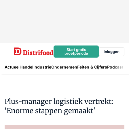
Start gratis
Inloggen
proefperiode
Actueel
Handel
Industrie
Ondernemen
Feiten & Cijfers
Podcast
Plus-manager logistiek vertrekt:
'Enorme stappen gemaakt'