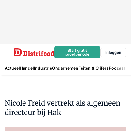
Start gratis
Inloggen
proefperiode
Actueel
Handel
Industrie
Ondernemen
Feiten & Cijfers
Podcast
Nicole Freid vertrekt als algemeen
directeur bij Hak