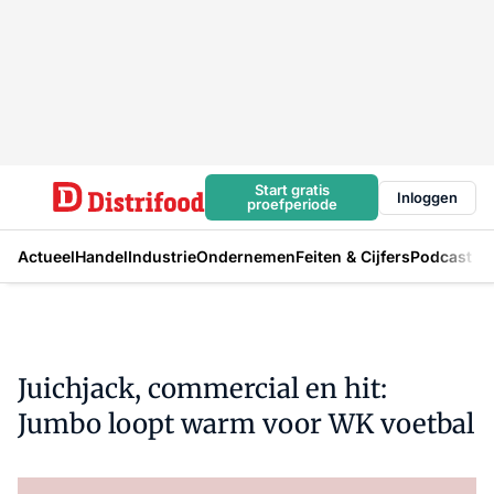
Start gratis
Inloggen
proefperiode
Actueel
Handel
Industrie
Ondernemen
Feiten & Cijfers
Podcast
Juichjack, commercial en hit:
Jumbo loopt warm voor WK voetbal