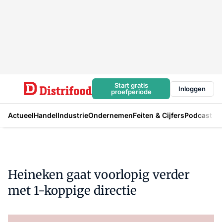
Start gratis
Inloggen
proefperiode
Actueel
Handel
Industrie
Ondernemen
Feiten & Cijfers
Podcast
Heineken gaat voorlopig verder
met 1-koppige directie