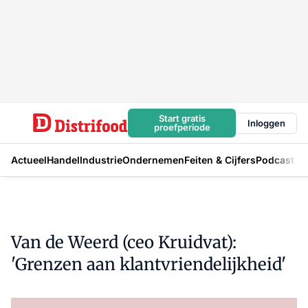
Start gratis
Inloggen
proefperiode
Actueel
Handel
Industrie
Ondernemen
Feiten & Cijfers
Podcast
Van de Weerd (ceo Kruidvat):
'Grenzen aan klantvriendelijkheid'