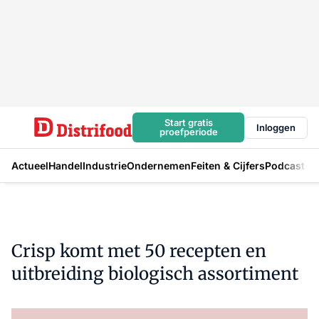
Start gratis
Inloggen
proefperiode
Actueel
Handel
Industrie
Ondernemen
Feiten & Cijfers
Podcast
Crisp komt met 50 recepten en
uitbreiding biologisch assortiment