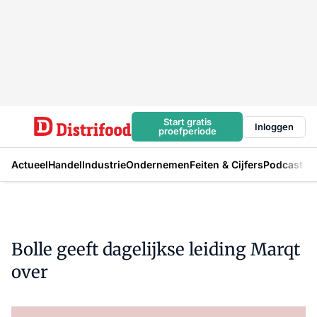
Start gratis
Inloggen
proefperiode
Actueel
Handel
Industrie
Ondernemen
Feiten & Cijfers
Podcast
Bolle geeft dagelijkse leiding Marqt
over