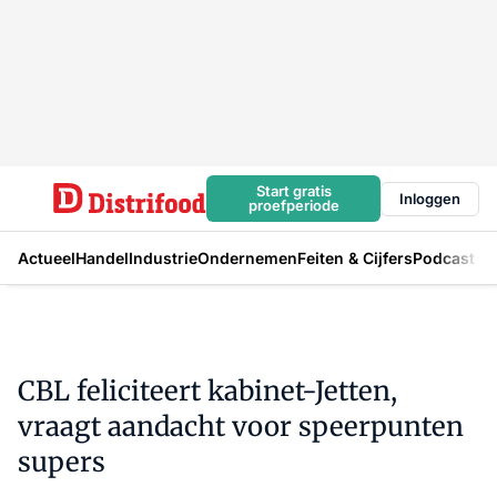
Start gratis
Inloggen
proefperiode
Actueel
Handel
Industrie
Ondernemen
Feiten & Cijfers
Podcast
CBL feliciteert kabinet-Jetten,
vraagt aandacht voor speerpunten
supers