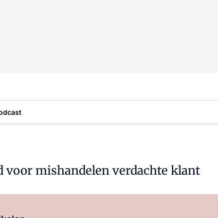
odcast
 voor mishandelen verdachte klant
Log in
om dit artikel te lezen.