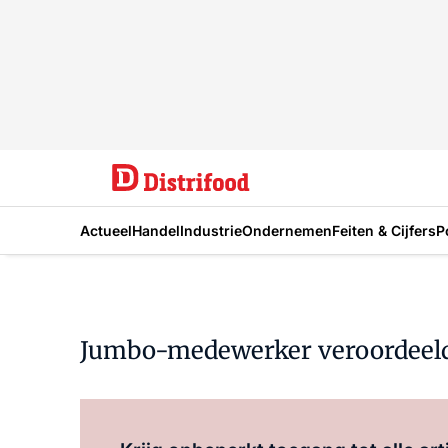
Actueel
Handel
Industrie
Ondernemen
Feiten & Cijfers
P
Jumbo-medewerker veroordeeld