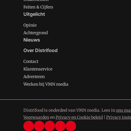
Feiten & Cijfers
Uitgelicht
Opinie
Achtergrond
Nieuws
Over Distrifood
Contact
Klantenservice
Adverteren
Werken bij VMN media
Distrifood is onderdeel van VMN media. Lees in
ons man
Voorwaarden
en
Privacy en Cookie beleid
|
Privacy inst