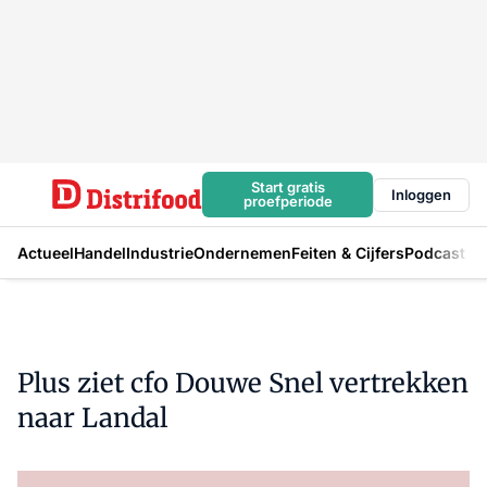
Start gratis
Inloggen
proefperiode
Actueel
Handel
Industrie
Ondernemen
Feiten & Cijfers
Podcast
Plus ziet cfo Douwe Snel vertrekken
naar Landal