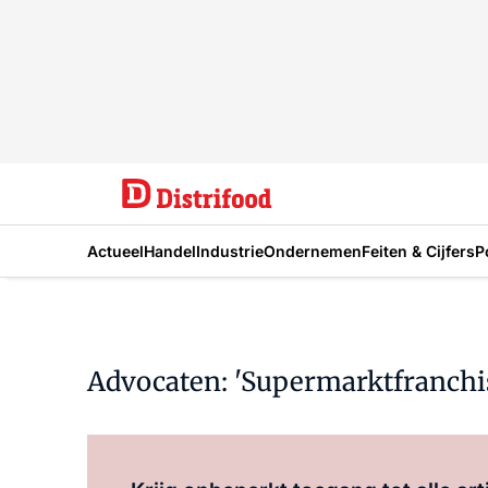
Actueel
Handel
Industrie
Ondernemen
Feiten & Cijfers
P
Advocaten: 'Supermarktfranchis