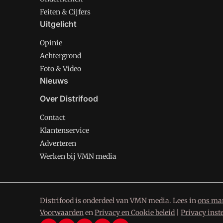
Feiten & Cijfers
Uitgelicht
Opinie
Achtergrond
Foto & Video
Nieuws
Over Distrifood
Contact
Klantenservice
Adverteren
Werken bij VMN media
Distrifood is onderdeel van VMN media. Lees in
ons man
Voorwaarden
en
Privacy en Cookie beleid
|
Privacy inst