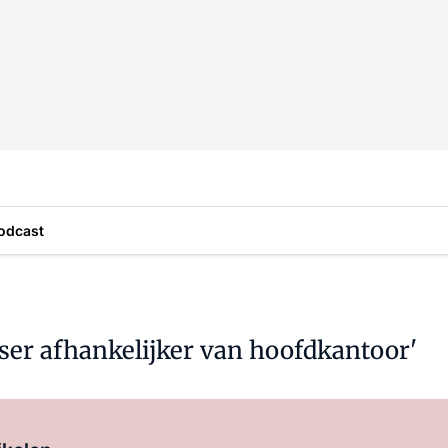
odcast
er afhankelijker van hoofdkantoor'
Log in
om dit artikel te lezen.