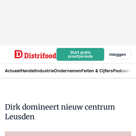
Start gratis
Inloggen
proefperiode
Actueel
Handel
Industrie
Ondernemen
Feiten & Cijfers
Podcast
Dirk domineert nieuw centrum
Leusden