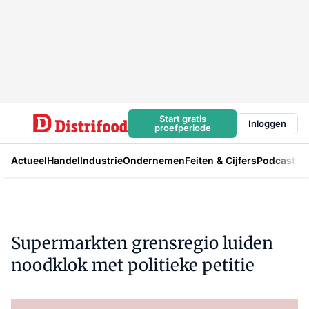
Start gratis
Inloggen
proefperiode
Actueel
Handel
Industrie
Ondernemen
Feiten & Cijfers
Podcast
Supermarkten grensregio luiden
noodklok met politieke petitie