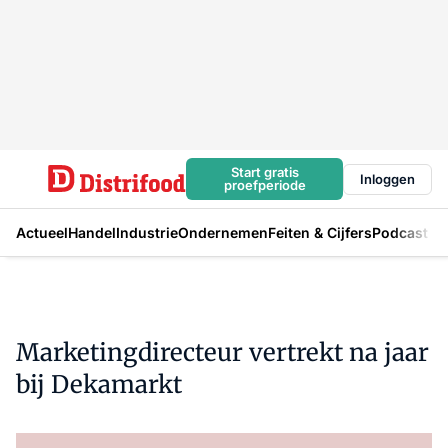
Start gratis
Inloggen
proefperiode
Actueel
Handel
Industrie
Ondernemen
Feiten & Cijfers
Podcast
Marketingdirecteur vertrekt na jaar
bij Dekamarkt