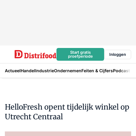
Start gratis
Inloggen
proefperiode
Actueel
Handel
Industrie
Ondernemen
Feiten & Cijfers
Podcast
HelloFresh opent tijdelijk winkel op
Utrecht Centraal