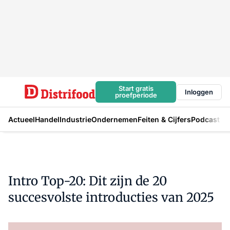
Start gratis
Inloggen
proefperiode
Actueel
Handel
Industrie
Ondernemen
Feiten & Cijfers
Podcast
Intro Top-20: Dit zijn de 20
succesvolste introducties van 2025