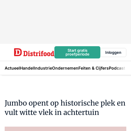
Start gratis
Inloggen
proefperiode
Actueel
Handel
Industrie
Ondernemen
Feiten & Cijfers
Podcast
Jumbo opent op historische plek en
vult witte vlek in achtertuin