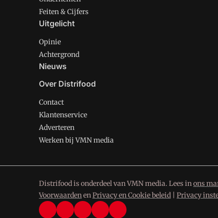
Feiten & Cijfers
Uitgelicht
Opinie
Achtergrond
Nieuws
Over Distrifood
Contact
Klantenservice
Adverteren
Werken bij VMN media
Distrifood is onderdeel van VMN media. Lees in
ons man
Voorwaarden
en
Privacy en Cookie beleid
|
Privacy inst