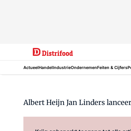
Actueel
Handel
Industrie
Ondernemen
Feiten & Cijfers
P
Albert Heijn Jan Linders lancee