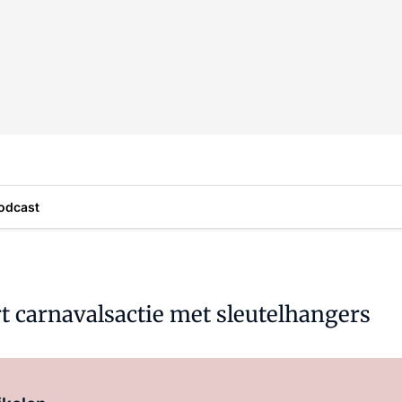
odcast
rt carnavalsactie met sleutelhangers
Log in
om dit artikel te lezen.