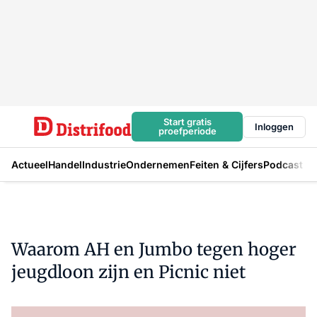
Start gratis
Inloggen
proefperiode
Actueel
Handel
Industrie
Ondernemen
Feiten & Cijfers
Podcast
Waarom AH en Jumbo tegen hoger
jeugdloon zijn en Picnic niet