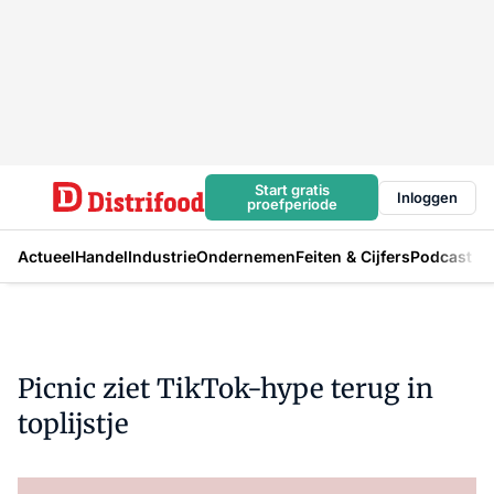
Start gratis
Inloggen
proefperiode
Actueel
Handel
Industrie
Ondernemen
Feiten & Cijfers
Podcast
Picnic ziet TikTok-hype terug in
toplijstje