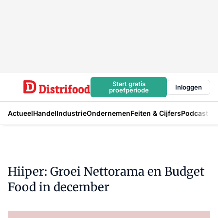
Start gratis
Inloggen
proefperiode
Actueel
Handel
Industrie
Ondernemen
Feiten & Cijfers
Podcast
Hiiper: Groei Nettorama en Budget
Food in december