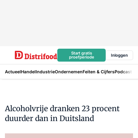
Start gratis
Inloggen
proefperiode
Actueel
Handel
Industrie
Ondernemen
Feiten & Cijfers
Podcast
Alcoholvrije dranken 23 procent
duurder dan in Duitsland