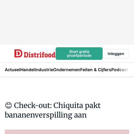
Start gratis
Inloggen
proefperiode
Actueel
Handel
Industrie
Ondernemen
Feiten & Cijfers
Podcast
😊 Check-out: Chiquita pakt
bananenverspilling aan