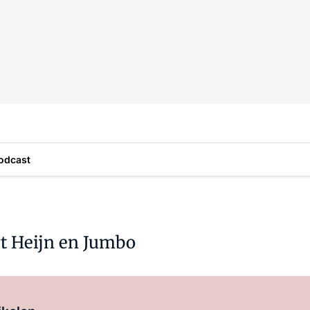
odcast
ert Heijn en Jumbo
Log in
om dit artikel te lezen.