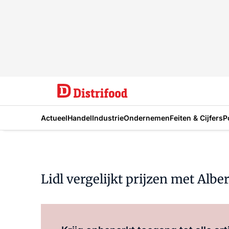
Actueel
Handel
Industrie
Ondernemen
Feiten & Cijfers
P
Lidl vergelijkt prijzen met Alb