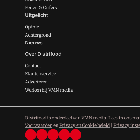
Feiten & Cijfers
Uitgelicht
Opinie
Achtergrond
Nieuws
Over Distrifood
Contact
Klantenservice
Adverteren
Werken bij VMN media
Distrifood is onderdeel van VMN media. Lees in
ons man
Voorwaarden
en
Privacy en Cookie beleid
|
Privacy inst