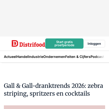
Start gratis
Inloggen
proefperiode
Actueel
Handel
Industrie
Ondernemen
Feiten & Cijfers
Podcast
Gall & Gall-dranktrends 2026: zebra
striping, spritzers en cocktails