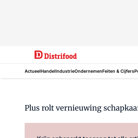
Actueel
Handel
Industrie
Ondernemen
Feiten & Cijfers
P
Plus rolt vernieuwing schapkaar