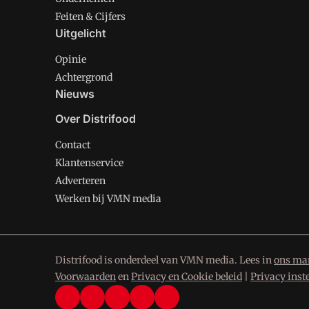
Feiten & Cijfers
Uitgelicht
Opinie
Achtergrond
Nieuws
Over Distrifood
Contact
Klantenservice
Adverteren
Werken bij VMN media
Distrifood is onderdeel van VMN media. Lees in
ons man
Voorwaarden
en
Privacy en Cookie beleid
|
Privacy inst