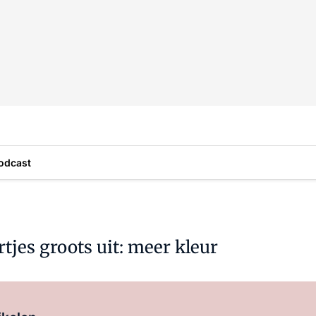
odcast
tjes groots uit: meer kleur
Log in
om dit artikel te lezen.