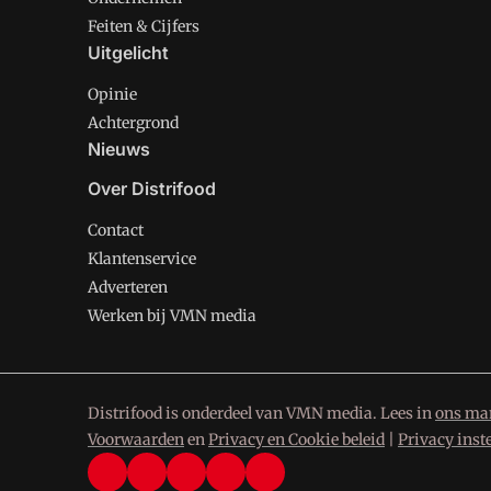
Feiten & Cijfers
Uitgelicht
Opinie
Achtergrond
Nieuws
Over Distrifood
Contact
Klantenservice
Adverteren
Werken bij VMN media
Distrifood is onderdeel van VMN media. Lees in
ons man
Voorwaarden
en
Privacy en Cookie beleid
|
Privacy inst