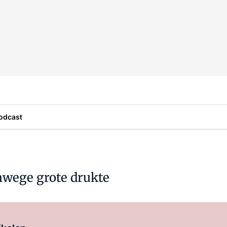
odcast
nwege grote drukte
Log in
om dit artikel te lezen.