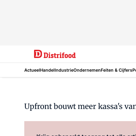
Actueel
Handel
Industrie
Ondernemen
Feiten & Cijfers
P
Upfront bouwt meer kassa's va