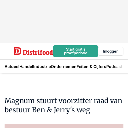
Start gratis
Inloggen
proefperiode
Actueel
Handel
Industrie
Ondernemen
Feiten & Cijfers
Podcast
Magnum stuurt voorzitter raad van
bestuur Ben & Jerry's weg