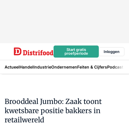
Start gratis
Inloggen
proefperiode
Actueel
Handel
Industrie
Ondernemen
Feiten & Cijfers
Podcast
Brooddeal Jumbo: Zaak toont
kwetsbare positie bakkers in
retailwereld