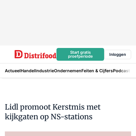
Start gratis
Inloggen
proefperiode
Actueel
Handel
Industrie
Ondernemen
Feiten & Cijfers
Podcast
Lidl promoot Kerstmis met
kijkgaten op NS-stations