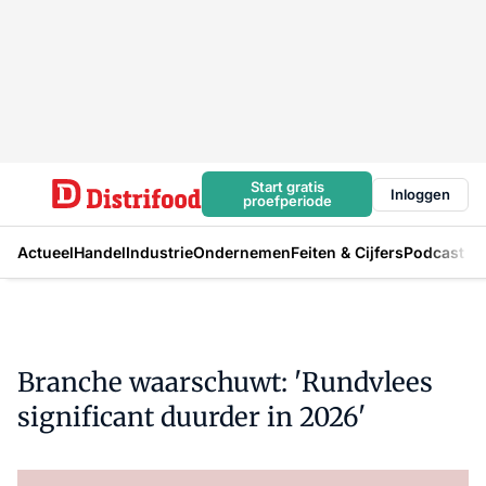
Start gratis
Inloggen
proefperiode
Actueel
Handel
Industrie
Ondernemen
Feiten & Cijfers
Podcast
Branche waarschuwt: 'Rundvlees
significant duurder in 2026'