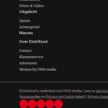
Feiten & Cijfers
Uitgelicht
Opinie
Achtergrond
Nieuws
Over Distrifood
Contact
Klantenservice
Adverteren
Werken bij VMN media
Distrifood is onderdeel van VMN media. Lees in
ons man
Voorwaarden
en
Privacy en Cookie beleid
|
Privacy inst