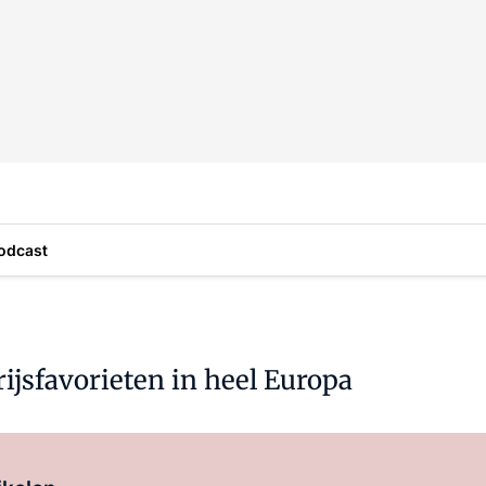
odcast
ijsfavorieten in heel Europa
Log in
om dit artikel te lezen.