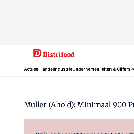
Actueel
Handel
Industrie
Ondernemen
Feiten & Cijfers
P
Muller (Ahold): Minimaal 900 Pr